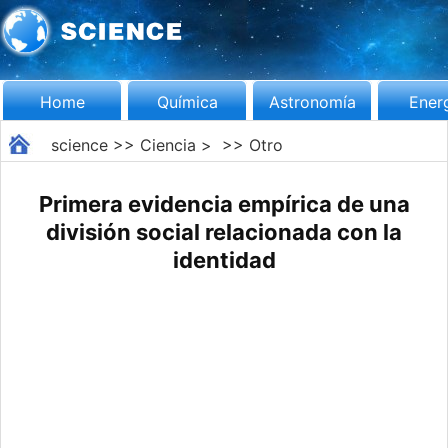
Home
Química
Astronomía
Ener
science
>>
Ciencia
> >>
Otro
Primera evidencia empírica de una
división social relacionada con la
identidad