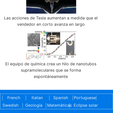
Las acciones de Tesla aumentan a medida que el
vendedor en corto avanza en largo
El equipo de química crea un hilo de nanotubos
supramoleculares que se forma
espontáneamente
French
Italian
Spanish
Portuguese
|
|
|
|
|
Swedish
Geología
Matemáticas
Eclipse solar
|
|
|