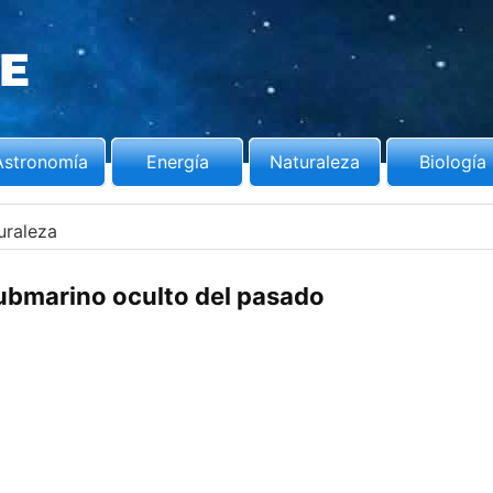
Astronomía
Energía
Naturaleza
Biología
uraleza
ubmarino oculto del pasado