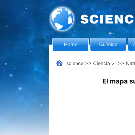
Home
Química
science
>>
Ciencia
> >>
Nat
El mapa s