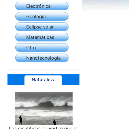
Electrónica
Geología
Eclipse solar
Matemáticas
Otro
Nanotecnología
Naturaleza
Los científicos advierten que el