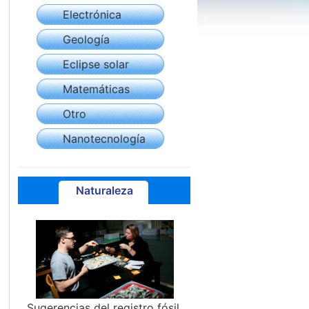
Electrónica
Geología
Eclipse solar
Matemáticas
Otro
Nanotecnología
Naturaleza
Sugerencias del registro fósil