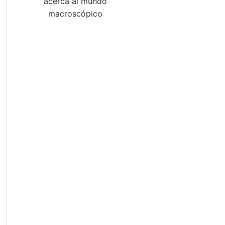
acerca al mundo
macroscópico