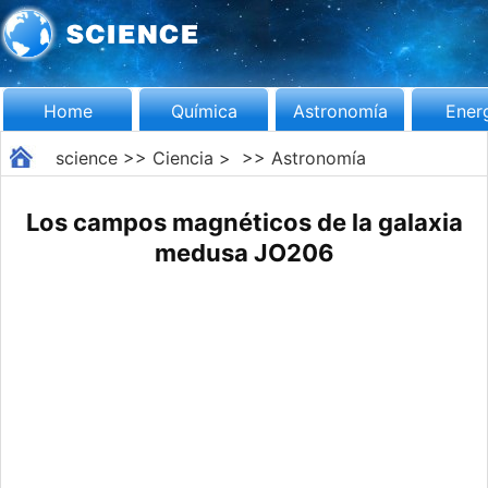
Home
Química
Astronomía
Ener
science
>>
Ciencia
> >>
Astronomía
Los campos magnéticos de la galaxia
medusa JO206