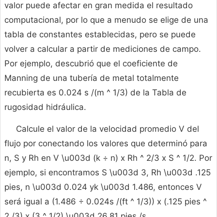
valor puede afectar en gran medida el resultado
computacional, por lo que a menudo se elige de una
tabla de constantes establecidas, pero se puede
volver a calcular a partir de mediciones de campo.
Por ejemplo, descubrió que el coeficiente de
Manning de una tubería de metal totalmente
recubierta es 0.024 s /(m ^ 1/3) de la Tabla de
rugosidad hidráulica.
Calcule el valor de la velocidad promedio V del
flujo por conectando los valores que determinó para
n, S y Rh en V \u003d (k ÷ n) x Rh ^ 2/3 x S ^ 1/2. Por
ejemplo, si encontramos S \u003d 3, Rh \u003d .125
pies, n \u003d 0.024 yk \u003d 1.486, entonces V
será igual a (1.486 ÷ 0.024s /(ft ^ 1/3)) x (.125 pies ^
2 /3) x (3 ^ 1/2) \u003d 26.81 pies /s.