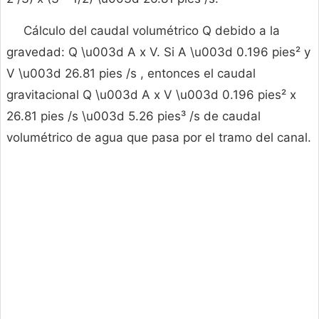
Cálculo del caudal volumétrico Q debido a la
gravedad: Q \u003d A x V. Si A \u003d 0.196 pies² y
V \u003d 26.81 pies /s , entonces el caudal
gravitacional Q \u003d A x V \u003d 0.196 pies² x
26.81 pies /s \u003d 5.26 pies³ /s de caudal
volumétrico de agua que pasa por el tramo del canal.