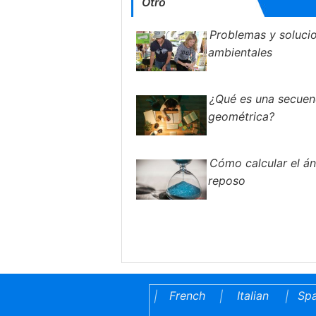
Otro
Problemas y soluci
ambientales
¿Qué es una secuen
geométrica?
Cómo calcular el á
reposo
French
Italian
Spa
|
|
|