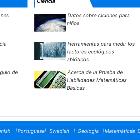
Ciencia
ones
Datos sobre ciclones para
niños
cia
Herramientas para medir los
factores ecológicos
abióticos
ngulo de
Acerca de la Prueba de
Habilidades Matemáticas
Básicas
nish
Portuguese
Swedish
Geología
Matemáticas
E
|
|
|
|
|