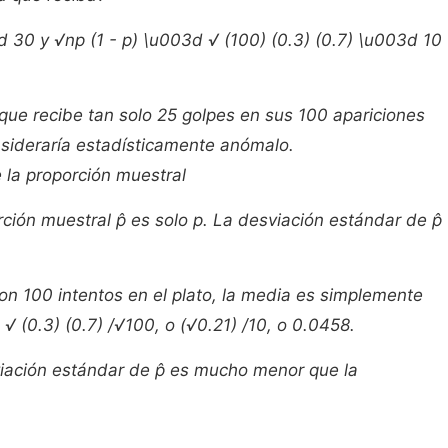
 30 y √np (1 - p) \u003d √ (100) (0.3) (0.7) \u003d 10
 que recibe tan solo 25 golpes en sus 100 apariciones
nsideraría estadísticamente anómalo.
 la proporción muestral
ción muestral p̂ es solo p. La desviación estándar de p̂
con 100 intentos en el plato, la media es simplemente
 √ (0.3) (0.7) /√100, o (√0.21) /10, o 0.0458.
iación estándar de p̂ es mucho menor que la