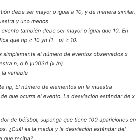
tión debe ser mayor o igual a 10, y de manera similar,
uestra y
uno menos
l evento también debe ser mayor o igual que 10. En
ica que np ≥ 10 yn (1 - p) ≥ 10.
 es simplemente el número de eventos observados x
stra n, o p̂ \u003d (x /n).
la variable
e np, El número de elementos en la muestra
d de que ocurra el evento. La desviación estándar de x
ador de béisbol, suponga que tiene 100 apariciones en
gos. ¿Cuál es la media y la desviación estándar del
a que reciba?