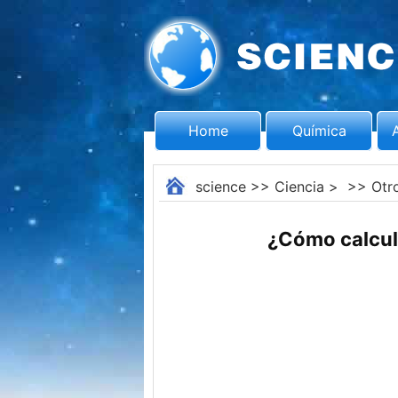
Home
Química
science
>>
Ciencia
> >>
Otr
¿Cómo calcula