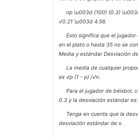
np \u003d (100) (0.3) \u003d
√0.21 \u003d 4.58.
Esto significa que el jugador
en el plato o hasta 35 no se co
Media y estándar Desviación de
La media de cualquier propor
es √p (1 - p) /√n.
Para el jugador de béisbol, 
0.3 y la desviación estándar es:
Tenga en cuenta que la desv
desviación estándar de x.