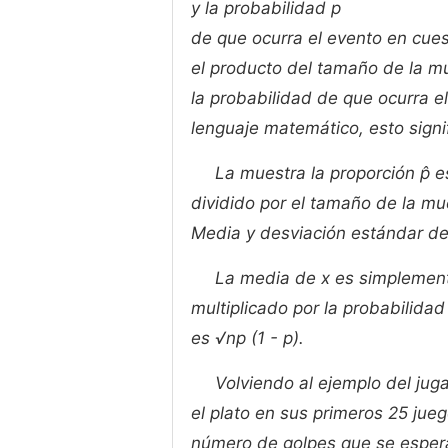
y la probabilidad
p
de que ocurra el evento en cues
el producto del tamaño de la m
la probabilidad de que ocurra e
lenguaje matemático, esto signif
La muestra la proporción p̂
dividido por el tamaño de la mue
Media y desviación estándar de 
La media de x es simplement
multiplicado por la probabilida
es √np (1 - p).
Volviendo al ejemplo del jug
el plato en sus primeros 25 jue
número de golpes que se esper