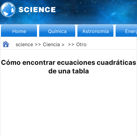
Home
Química
Astronomía
Ener
science
>>
Ciencia
> >>
Otro
Cómo encontrar ecuaciones cuadráticas
de una tabla