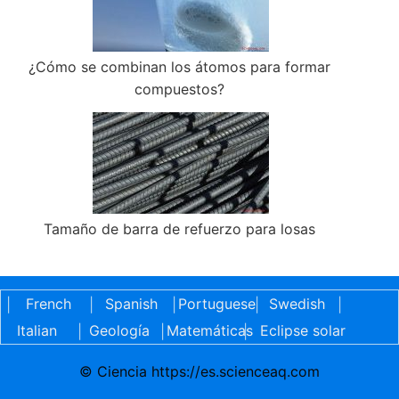
¿Cómo se combinan los átomos para formar
compuestos?
Tamaño de barra de refuerzo para losas
French
Spanish
Portuguese
Swedish
|
|
|
|
|
Italian
Geología
Matemáticas
Eclipse solar
|
|
|
© Ciencia https://es.scienceaq.com