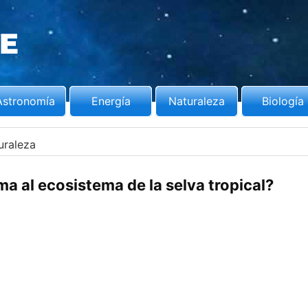
Astronomía
Energía
Naturaleza
Biología
uraleza
ma al ecosistema de la selva tropical?