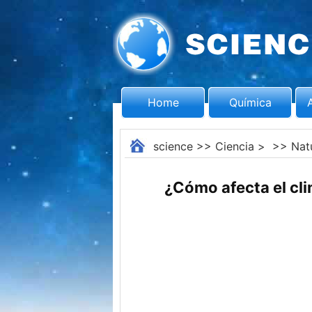
Home
Química
science
>>
Ciencia
> >>
Nat
¿Cómo afecta el cli