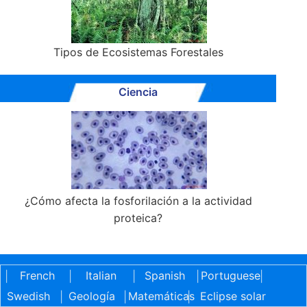
Tipos de Ecosistemas Forestales
Ciencia
¿Cómo afecta la fosforilación a la actividad
proteica?
French
Italian
Spanish
Portuguese
|
|
|
|
|
Swedish
Geología
Matemáticas
Eclipse solar
|
|
|