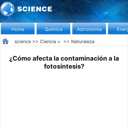
Home
Química
Astronomía
Ener
science
>>
Ciencia
> >>
Naturaleza
¿Cómo afecta la contaminación a la
fotosíntesis?