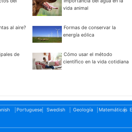
ctos del
Importancia del agua en la
vida animal
ntas al aire?
Formas de conservar la
energía eólica
ipales de
Cómo usar el método
científico en la vida cotidiana
nish
Portuguese
Swedish
Geología
Matemáticas
E
|
|
|
|
|