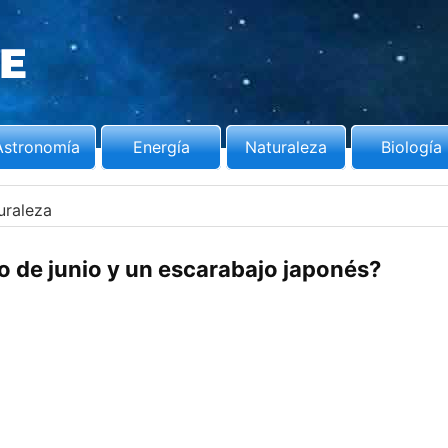
Astronomía
Energía
Naturaleza
Biología
uraleza
o de junio y un escarabajo japonés?