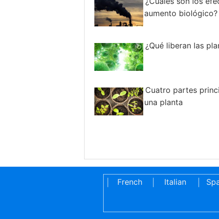
¿Cuáles son los efe
aumento biológico?
¿Qué liberan las pla
Cuatro partes princ
una planta
French
Italian
Spa
|
|
|