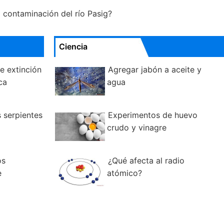
a contaminación del río Pasig?
Ciencia
e extinción
Agregar jabón a aceite y
ca
agua
s serpientes
Experimentos de huevo
crudo y vinagre
os
¿Qué afecta al radio
e
atómico?