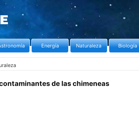
Astronomía
Energía
Naturaleza
Biología
uraleza
contaminantes de las chimeneas