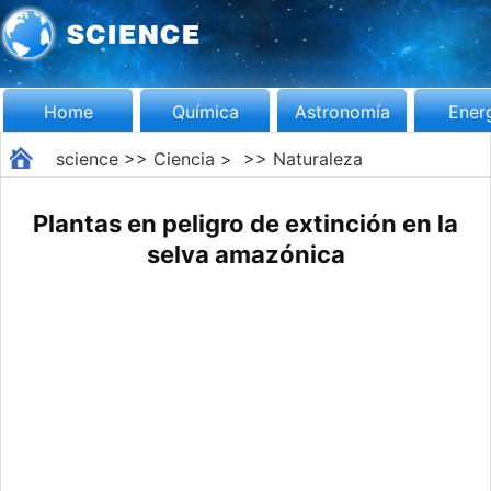
Home
Química
Astronomía
Ener
science
>>
Ciencia
> >>
Naturaleza
Plantas en peligro de extinción en la
selva amazónica