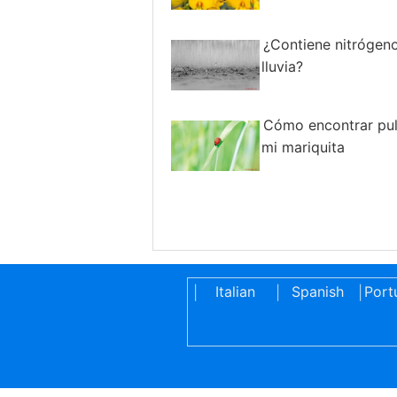
¿Contiene nitrógeno
lluvia?
Cómo encontrar pu
mi mariquita
Italian
Spanish
Port
|
|
|