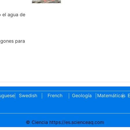
 el agua de
lgones para
uguese
Swedish
French
Geología
Matemáticas
E
|
|
|
|
|
© Ciencia https://es.scienceaq.com