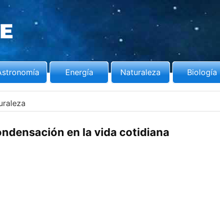
Astronomía
Energía
Naturaleza
Biología
uraleza
ndensación en la vida cotidiana