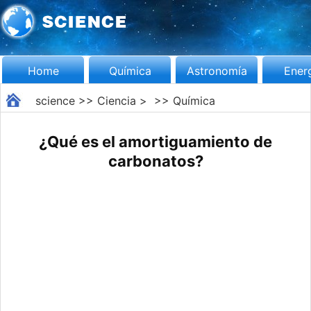
Home
Química
Astronomía
Ener
science
>>
Ciencia
> >>
Química
¿Qué es el amortiguamiento de
carbonatos?