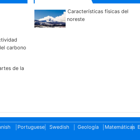
Características físicas del
noreste
ctividad
del carbono
artes de la
nish
Portuguese
Swedish
Geología
Matemáticas
E
|
|
|
|
|