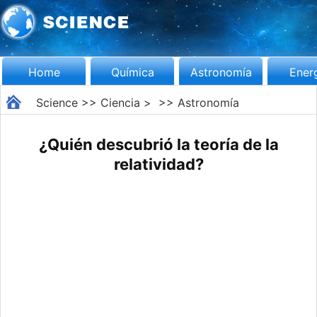
Home
Química
Astronomía
Ener
Science
>>
Ciencia
> >>
Astronomía
¿Quién descubrió la teoría de la
relatividad?