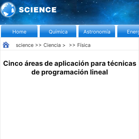
Home
Química
Astronomía
Ener
science
>>
Ciencia
> >>
Física
Cinco áreas de aplicación para técnicas
de programación lineal