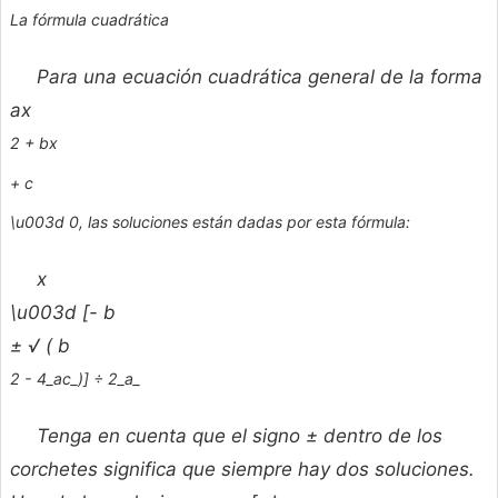
La fórmula cuadrática
Para una ecuación cuadrática general de la forma
ax
2 +
bx
+
c
\u003d 0, las soluciones están dadas por esta fórmula:
x
\u003d [-
b
± √ (
b
2 - 4_ac_)] ÷ 2_a_
Tenga en cuenta que el signo ± dentro de los
corchetes significa que siempre hay dos soluciones.