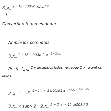
2 - 12 \u003d 2_x_ (
x
3_x_
-1).
Convertir a forma estándar
Amplíe los corchetes:
2 - 2_x_
2 - 12 \u003d 2_x_
3_x_
2 y de ambos lados. Agregue 2_x_ a ambos
Resta 2_x_
lados
2 -2_x_ + 2_x_
2 -2_x_
2 + 2_x_ - 12 \u003d 2_x_
2 - 2_x_
3_x_
2 + 2_x_ - 12 \u003d 0
3_x_ < sup> 2 - 2_x_