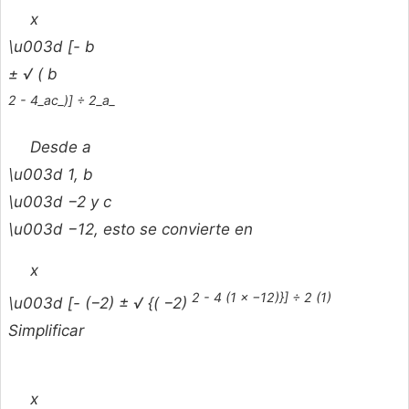
x
\u003d [-
b
± √ (
b
2 - 4_ac_)] ÷ 2_a_
Desde
a
\u003d 1,
b
\u003d −2 y
c
\u003d −12, esto se convierte en
x
2 - 4 (1 × −12)}] ÷ 2 (1)
\u003d [- (−2) ± √ {( −2)
Simplificar
x