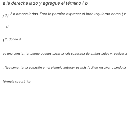
a la derecha lado y agregue el término (
b
2 a ambos lados. Esto le permite expresar el lado izquierdo como (
x
/2)
+
d
2, donde
d
)
es una constante. Luego puedes sacar la raíz cuadrada de ambos lados y resolver
x
. Nuevamente, la ecuación en el ejemplo anterior es más fácil de resolver usando la
fórmula cuadrática.