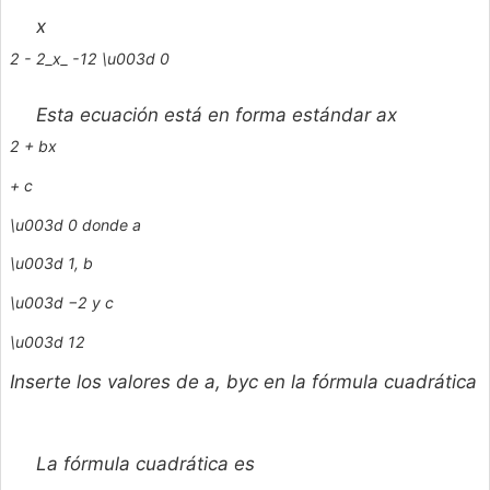
x
2 - 2_x_ -12 \u003d 0
Esta ecuación está en forma estándar
ax
2 +
bx
+
c
\u003d 0 donde
a
\u003d 1,
b
\u003d −2 y
c
\u003d 12
Inserte los valores de a, byc en la fórmula cuadrática
La fórmula cuadrática es