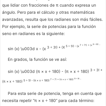
que lidiar con fracciones de π cuando expresa un
ángulo. Pero para el cálculo y otras matemáticas
avanzadas, resulta que los radianes son más fáciles.
Por ejemplo, la serie de potencias para la función
seno en radianes es la siguiente:
9 ÷ 9!) ...
7 ÷ 7!) + (x
5 ÷ 5!) - (x
3 ÷ 3!) + (X
sin (x) \u003d x - (x
En grados, la función se ve así:
3 ÷ 3! +
sin (x) \u003d (π × x ÷ 180) - (π × x ÷ 180)
9 ÷ 9! ...
7 ÷ 7! + (π × x ÷ 180)
5 ÷ 5! - (π × x ÷ 180)
(π × x ÷ 180)
Para esta serie de potencia, tenga en cuenta que
necesita repetir “π × x ÷ 180” para cada término: