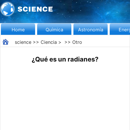
Home
Química
Astronomía
Ener
science
>>
Ciencia
> >>
Otro
¿Qué es un radianes?