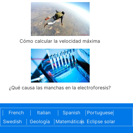
Cómo calcular la velocidad máxima
¿Qué causa las manchas en la electroforesis?
French
Italian
Spanish
Portuguese
|
|
|
|
|
Swedish
Geología
Matemáticas
Eclipse solar
|
|
|