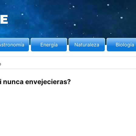
Astronomía
Energía
Naturaleza
Biología
o
i nunca envejecieras?