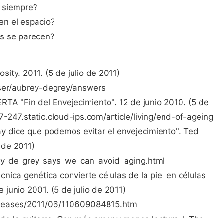
 siempre?
n el espacio?
os se parecen?
sity. 2011. (5 de julio de 2011)
/user/aubrey-degrey/answers
ERTA "Fin del Envejecimiento". 12 de junio 2010. (5 de
7-247.static.cloud-ips.com/article/living/end-of-ageing
y dice que podemos evitar el envejecimiento". Ted
o de 2011)
ey_de_grey_says_we_can_avoid_aging.html
nica genética convierte células de la piel en células
e junio 2001. (5 de julio de 2011)
eleases/2011/06/110609084815.htm