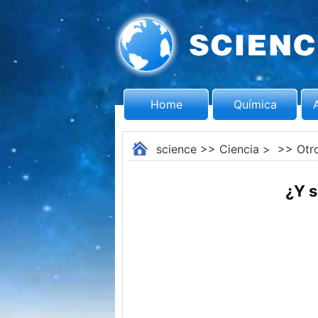
Home
Química
science
>>
Ciencia
> >>
Otr
¿Y s