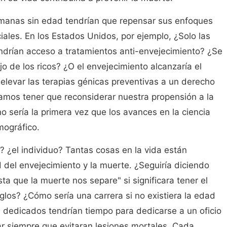
manas sin edad tendrían que repensar sus enfoques
ales. En los Estados Unidos, por ejemplo, ¿Solo las
drían acceso a tratamientos anti-envejecimiento? ¿Se
ujo de los ricos? ¿O el envejecimiento alcanzaría el
elevar las terapias génicas preventivas a un derecho
mos tener que reconsiderar nuestra propensión a la
 sería la primera vez que los avances en la ciencia
mográfico.
ti? ¿el individuo? Tantas cosas en la vida están
del envejecimiento y la muerte. ¿Seguiría diciendo
sta que la muerte nos separe" si significara tener el
los? ¿Cómo sería una carrera si no existiera la edad
s dedicados tendrían tiempo para dedicarse a un oficio
ar siempre que evitaran lesiones mortales. Cada