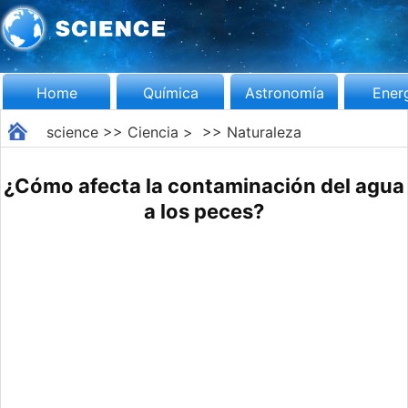
Home
Química
Astronomía
Ener
science
>>
Ciencia
> >>
Naturaleza
¿Cómo afecta la contaminación del agua
a los peces?