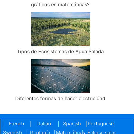
gráficos en matemáticas?
Tipos de Ecosistemas de Agua Salada
Diferentes formas de hacer electricidad
French
Italian
Spanish
Portuguese
|
|
|
|
|
Swedish
Geología
Matemáticas
Eclipse solar
|
|
|