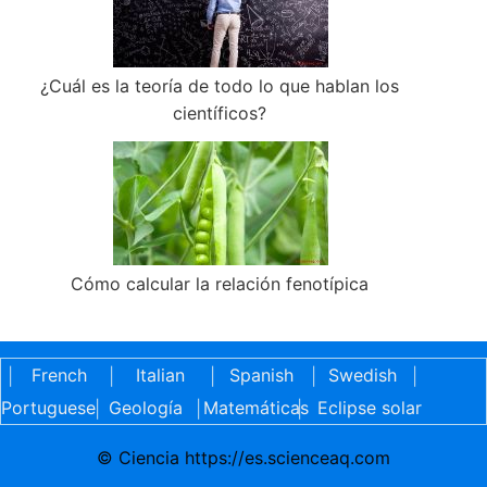
¿Cuál es la teoría de todo lo que hablan los
científicos?
Cómo calcular la relación fenotípica
French
Italian
Spanish
Swedish
|
|
|
|
|
Portuguese
Geología
Matemáticas
Eclipse solar
|
|
|
© Ciencia https://es.scienceaq.com