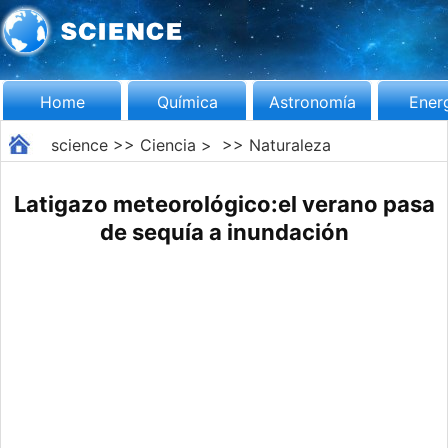
Home
Química
Astronomía
Ener
science
>>
Ciencia
> >>
Naturaleza
Latigazo meteorológico:el verano pasa
de sequía a inundación