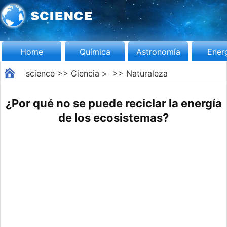
Home
Química
Astronomía
Ener
science
>>
Ciencia
> >>
Naturaleza
¿Por qué no se puede reciclar la energía
de los ecosistemas?