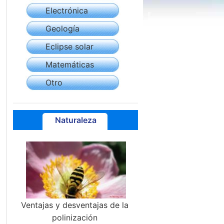
Electrónica
Geología
Eclipse solar
Matemáticas
Otro
Naturaleza
Ventajas y desventajas de la
polinización