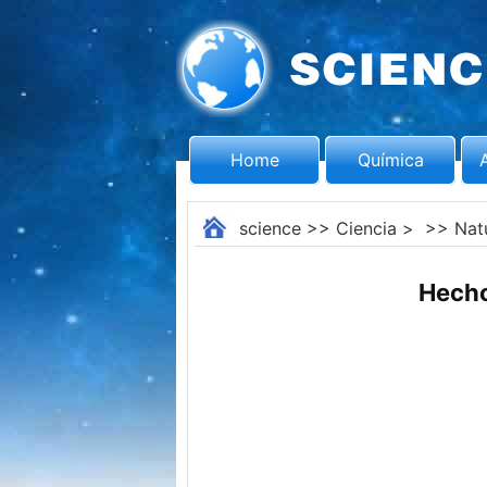
Home
Química
science
>>
Ciencia
> >>
Nat
Hecho