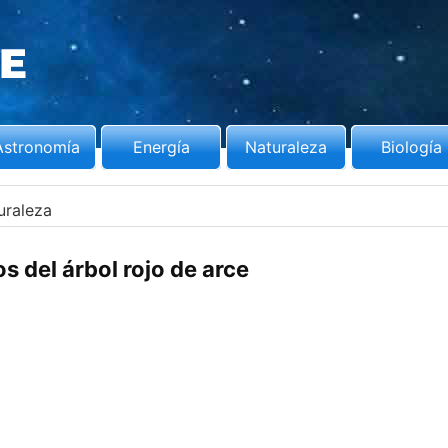
Astronomía
Energía
Naturaleza
Biología
uraleza
s del árbol rojo de arce