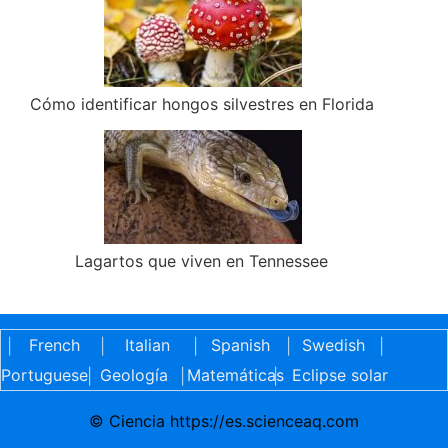
Cómo identificar hongos silvestres en Florida
Lagartos que viven en Tennessee
French
Italian
Spanish
Swedish
|
|
|
|
|
Portuguese
Geología
Matemáticas
Eclipse solar
|
|
|
© Ciencia https://es.scienceaq.com