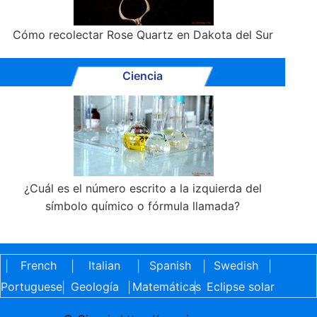
Cómo recolectar Rose Quartz en Dakota del Sur
Ciencia
¿Cuál es el número escrito a la izquierda del
símbolo químico o fórmula llamada?
French
Italian
Spanish
Swedish
|
|
|
|
|
Portuguese
Geología
Matemáticas
Eclipse solar
|
|
|