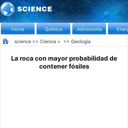
Home
Química
Astronomía
Ener
science
>>
Ciencia
> >>
Geología
La roca con mayor probabilidad de
contener fósiles