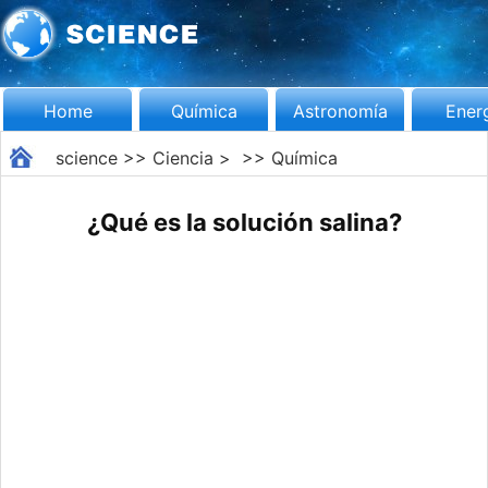
Home
Química
Astronomía
Ener
science
>>
Ciencia
> >>
Química
¿Qué es la solución salina?