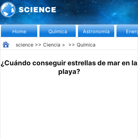
Home
Química
Astronomía
Ener
science
>>
Ciencia
> >>
Química
¿Cuándo conseguir estrellas de mar en la
playa?