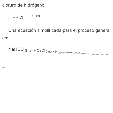
cloruro de hidrógeno.
- ---> HCl
+ + Cl
H
Una ecuación simplificada para el proceso general
es:
NaHCO
3 (s) + CaCl
2 (s) + H
2O (l) ---> CaCO
3 (s) + CO
2 (g) + NaCl (aq) + HCl
(aq)