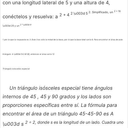
con una longitud lateral de 5 y una altura de 4,
2 + 16
2. Simplificado, un
2 \u003d 5
2 + 4
conéctelos y resuelva: a
2
* \u003d 9
\u003d 25 y un
*, por lo que la respuesta es 3. Este 3 es solo la mitad de la base, por lo que la base total sería 6. Para encontrar el área de este
triángulo: A \u003d (½) (4) (6), entonces el área sería 12.
Triángulo isósceles especial
Un triángulo isósceles especial tiene ángulos
internos de 45 , 45 y 90 grados y los lados son
proporciones específicas entre sí. La fórmula para
encontrar el área de un triángulo 45-45-90 es A
2 ÷ 2, donde s es la longitud de un lado. Cuadra uno
\u003d s