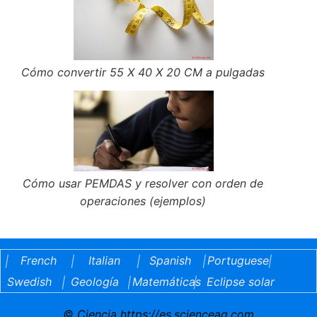
Cómo convertir 55 X 40 X 20 CM a pulgadas
Cómo usar PEMDAS y resolver con orden de
operaciones (ejemplos)
French
Italian
Spanish
Portuguese
|
|
|
|
|
Swedish
Geología
Matemáticas
Eclipse solar
|
|
|
© Ciencia https://es.scienceaq.com