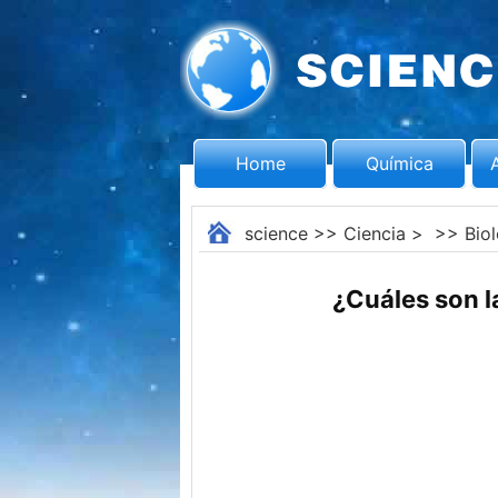
Home
Química
science
>>
Ciencia
> >>
Bio
¿Cuáles son l