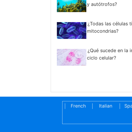
y autótrofos?
¿Todas las células t
mitocondrias?
¿Qué sucede en la i
ciclo celular?
French
Italian
Spa
|
|
|