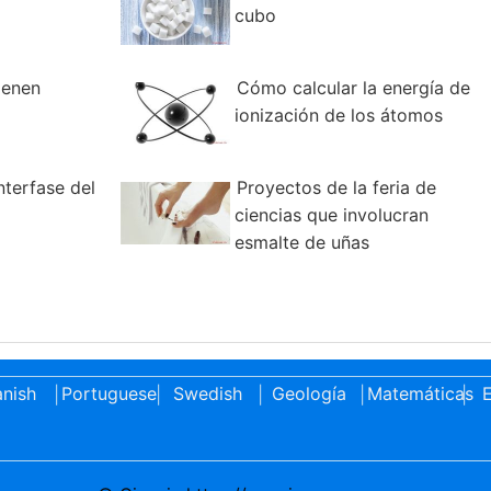
cubo
ienen
Cómo calcular la energía de
ionización de los átomos
nterfase del
Proyectos de la feria de
ciencias que involucran
esmalte de uñas
nish
Portuguese
Swedish
Geología
Matemáticas
E
|
|
|
|
|