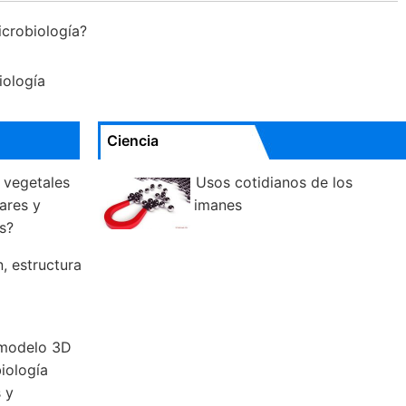
microbiología?
iología
Ciencia
s vegetales
Usos cotidianos de los
ares y
imanes
s?
, estructura
 modelo 3D
iología
 y