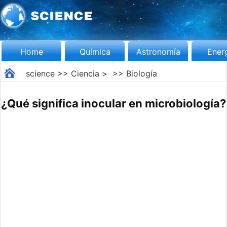
Home
Química
Astronomía
Ener
science
>>
Ciencia
> >>
Biología
¿Qué significa inocular en microbiología?