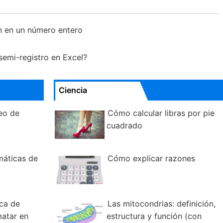
n en un número entero
semi-registro en Excel?
Ciencia
eo de
Cómo calcular libras por pie
cuadrado
máticas de
Cómo explicar razones
ica de
Las mitocondrias: definición,
matar en
estructura y función (con