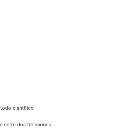
étodo científico
n entre dos fracciones