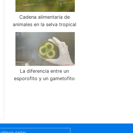
Cadena alimentaria de
animales en la selva tropical
La diferencia entre un
esporofito y un gametofito
clipse solar