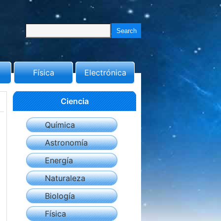
Física
Electrónica
Ciencia
Química
Astronomía
Energía
Naturaleza
Biología
Física