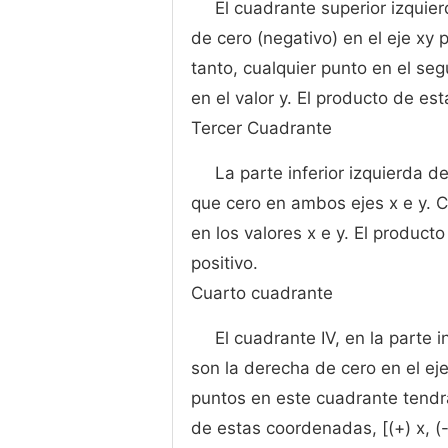
El cuadrante superior izquier
de cero (negativo) en el eje xy p
tanto, cualquier punto en el seg
en el valor y. El producto de est
Tercer Cuadrante
La parte inferior izquierda d
que cero en ambos ejes x e y. 
en los valores x e y. El producto
positivo.
Cuarto cuadrante
El cuadrante IV, en la parte 
son la derecha de cero en el eje
puntos en este cuadrante tendrán
de estas coordenadas, [(+) x, (-