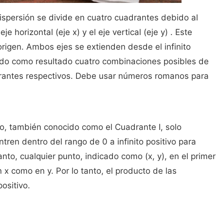
spersión se divide en cuatro cuadrantes debido al
je horizontal (eje x) y el eje vertical (eje y) . Este
origen. Ambos ejes se extienden desde el infinito
dando como resultado cuatro combinaciones posibles de
adrantes respectivos. Debe usar números romanos para
o, también conocido como el Cuadrante I, solo
ren dentro del rango de 0 a infinito positivo para
tanto, cualquier punto, indicado como (x, y), en el primer
 x como en y. Por lo tanto, el producto de las
ositivo.