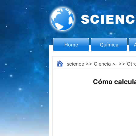
Home
Química
science
>>
Ciencia
> >>
Otr
Cómo calcula