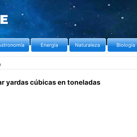
Astronomía
Energía
Naturaleza
Biología
o
r yardas cúbicas en toneladas