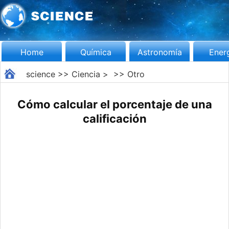
Home
Química
Astronomía
Ener
science
>>
Ciencia
> >>
Otro
Cómo calcular el porcentaje de una
calificación