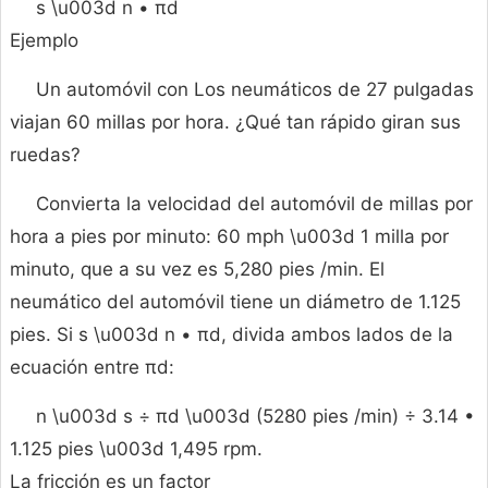
s \u003d n • πd
Ejemplo
Un automóvil con Los neumáticos de 27 pulgadas
viajan 60 millas por hora. ¿Qué tan rápido giran sus
ruedas?
Convierta la velocidad del automóvil de millas por
hora a pies por minuto: 60 mph \u003d 1 milla por
minuto, que a su vez es 5,280 pies /min. El
neumático del automóvil tiene un diámetro de 1.125
pies. Si s \u003d n • πd, divida ambos lados de la
ecuación entre πd:
n \u003d s ÷ πd \u003d (5280 pies /min) ÷ 3.14 •
1.125 pies \u003d 1,495 rpm.
La fricción es un factor