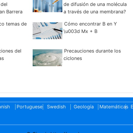
 del
de difusión de una molécula
an Barrera
a través de una membrana?
nco temas de
Cómo encontrar B en Y
\u003d Mx + B
ciones del
Precauciones durante los
as
ciclones
nish
Portuguese
Swedish
Geología
Matemáticas
E
|
|
|
|
|