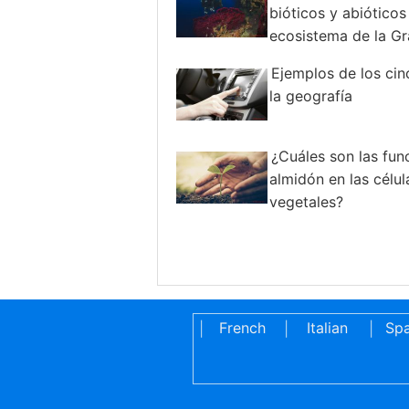
bióticos y abióticos
ecosistema de la Gr
de Coral
Ejemplos de los ci
la geografía
¿Cuáles son las fun
almidón en las célul
vegetales?
French
Italian
Spa
|
|
|