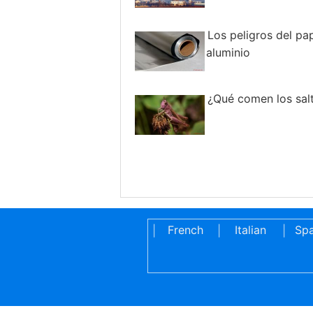
Los peligros del pa
aluminio
¿Qué comen los sal
French
Italian
Spa
|
|
|