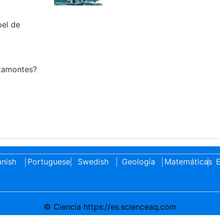
pel de
tamontes?
nish
Portuguese
Swedish
Geología
Matemáticas
E
|
|
|
|
|
© Ciencia https://es.scienceaq.com