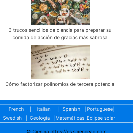
3 trucos sencillos de ciencia para preparar su
comida de acción de gracias más sabrosa
Cómo factorizar polinomios de tercera potencia
French
Italian
Spanish
Portuguese
|
|
|
|
|
Swedish
Geología
Matemáticas
Eclipse solar
|
|
|
© Ciencia https://es.scienceaq.com