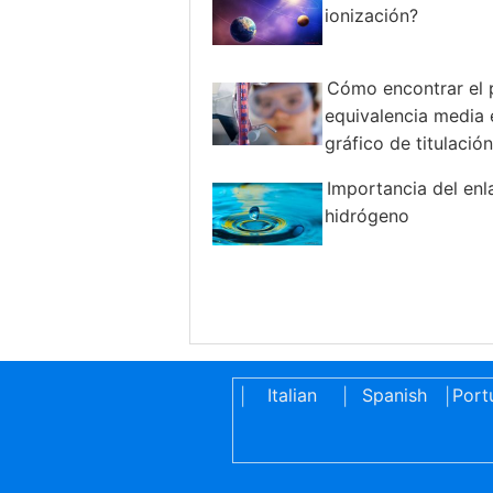
ionización?
Cómo encontrar el 
equivalencia media 
gráfico de titulación
Importancia del enl
hidrógeno
Italian
Spanish
Port
|
|
|