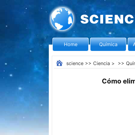
Home
Química
science
>>
Ciencia
> >>
Quí
Cómo elimi