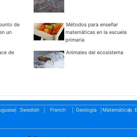
punto de
Métodos para enseñar
en un
matemáticas en la escuela
primaria
ace de
Animales del ecosistema
uguese
Swedish
French
Geología
Matemáticas
E
|
|
|
|
|