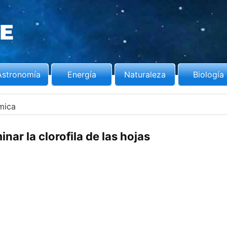
Astronomía
Energía
Naturaleza
Biología
mica
nar la clorofila de las hojas