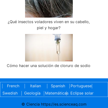
¿Qué insectos voladores viven en su cabello,
piel y hogar?
Cómo hacer una solución de cloruro de sodio
French
Italian
Spanish
Portuguese
|
|
|
|
|
Swedish
Geología
Matemáticas
Eclipse solar
|
|
|
© Ciencia https://es.scienceaq.com